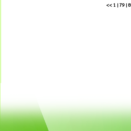
<<
1
|
79
|
8