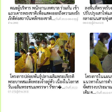
คณะผู้บริหาร พนักงานเทศบาล ร่วมกัน เข้า
ลงพื้นที่ตรวจรั
แถวเคารพธงชาติเพื่อแสดงออกถึงความจงรัก
ปรับปรุงเสาไฟแล
ภักดีต่อสถาบันหลักของชาติ...
กลางถนนสายทุ่งสง-ท
[วันที่ 2022-08-03][ผู้
อ่าน 289]
08-03][ผู้อ่าน 423]
โครงการปล่อยพันธุ์ปลาเฉลิมพระเกียรติ
โครงการในแผนพั
พระบาทสมเด็จพระเจ้าอยู่หัว เนื่องในโอกาส
แนวทางในการดำ
วันเฉลิมพระชนมพรรษา รัชกา�...
จัดสรรงบประมาณ
[วันที่ 2022-
เติม ค...
07-27][ผู้อ่าน 263]
[วันที่ 2022-07