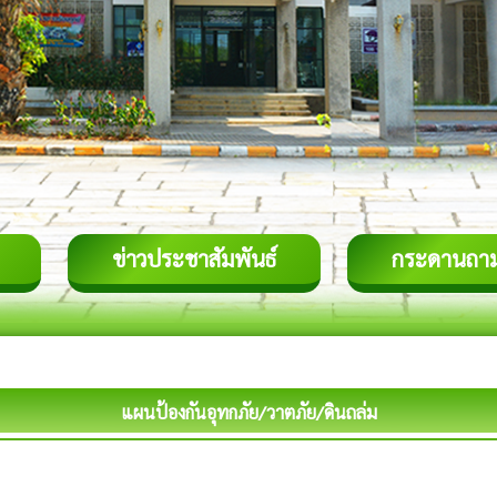
ข่าวประชาสัมพันธ์
กระดานถา
แผนป้องกันอุทกภัย/วาตภัย/ดินถล่ม