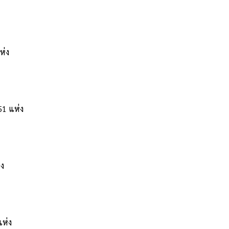
่ง
1 แห่ง
ง
ห่ง