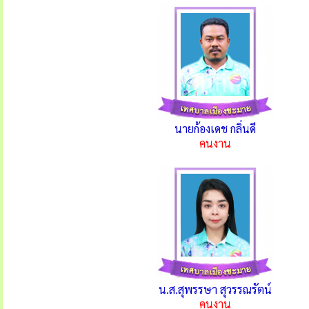
นายก้องเดช กลิ่นดี
คนงาน
น.ส.สุพรรษา สุวรรณรัตน์
คนงาน