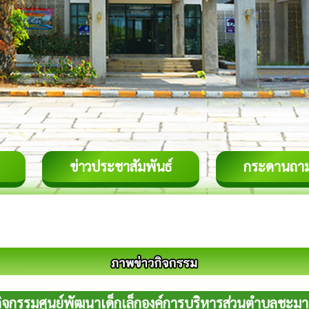
ข่าวประชาสัมพันธ์
กระดานถา
ิจกรรมศูนย์พัฒนาเด็กเล็กองค์การบริหารส่วนตำบลชะม