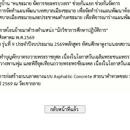
บ้าน "คนชะมาย จัดการขยะครบวงจร" ช่วยกันแยก ช่วยกันจัดการ
จัดทำแผนพัฒนาเทศบาลเมืองชะมาย เพื่อจัดทำร่างแผนพัฒนาท้องถิ่น (
ลเมืองชะมายและประชาคมตำบลชะมาย เพื่อพิจารณาร่างแผนพัฒนาท้องถ
กาสโอนย้ายมาดำรงตำแหน่ง "นักวิชาการศึกษาปฏิบัติการ"
สิงหาคม พ.ศ.2569
าย รุ่นที่ 9 ประจำปีงบประมาณ 2569หลักสูตร ทัศนศึกษาดูงานนอกสถานท
ธีทำบุญตักบาตรถวายพระราชกุศล เนื่องในโอกาสวันเฉลิมพระชนมพรร
ละวางพานพุ่ม และพิธีจุดเทียนถวายพระพรชัยมงคล เนื่องในโอกาสวั
ารก่อสร้างถนนลาดยางแบบ Asphaltic Concrete สายนาคำทวดซอย 16
ี 2569 ณ วัดเขากลาย