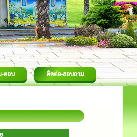
ม-ตอบ
ติดต่อ-สอบถาม
าย