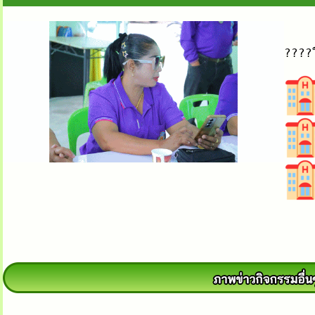
????ใ