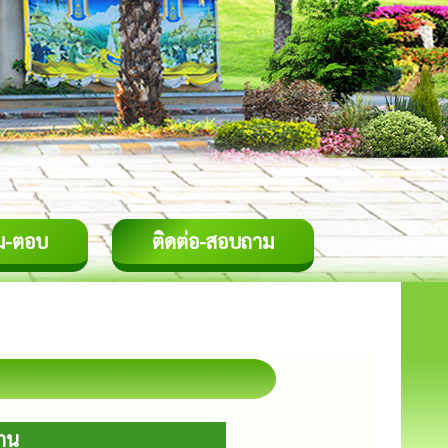
ม-ตอบ
ติดต่อ-สอบถาม
งาน